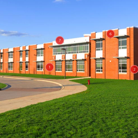
6
7
1
2