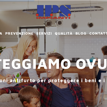
A
PREVENZIONE
SERVIZI
QUALITÀ
BLOG
CONTATT
OTEGGIAMO OV
ni antifurto per proteggere i beni e i