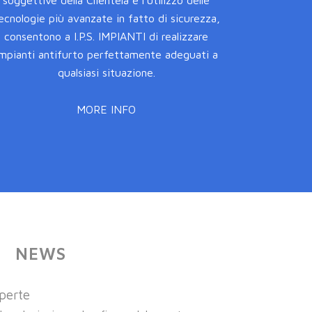
soggettive della Clientela e l’utilizzo delle
ecnologie più avanzate in fatto di sicurezza,
consentono a I.P.S. IMPIANTI di realizzare
impianti antifurto perfettamente adeguati a
qualsiasi situazione.
MORE INFO
NEWS
aperte