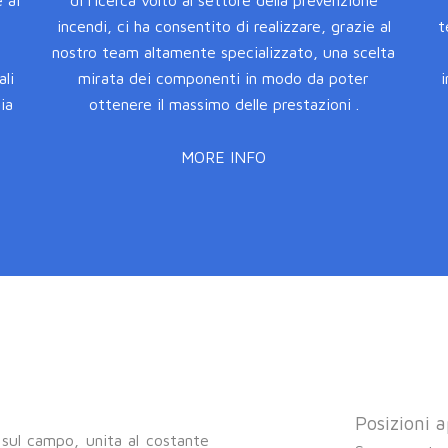
 ai
di ricerca volto al settore della prevenzione
incendi, ci ha consentito di realizzare, grazie al
t
nostro team altamente specializzato, una scelta
li
mirata dei componenti in modo da poter
ia
ottenere il massimo delle prestazioni .
MORE INFO
Posizioni 
sul campo, unita al costante