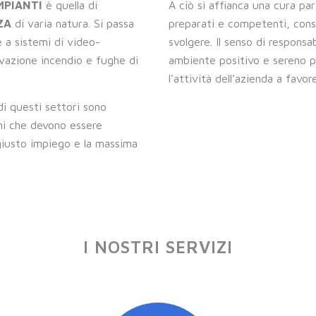
IMPIANTI
è quella di
A ciò si affianca una cura part
ZA
di varia natura. Si passa
preparati e competenti, consa
e a sistemi di video-
svolgere. Il senso di responsa
levazione incendio e fughe di
ambiente positivo e sereno p
l’attività dell’azienda a favore
i questi settori sono
ni che devono essere
l giusto impiego e la massima
I NOSTRI SERVIZI