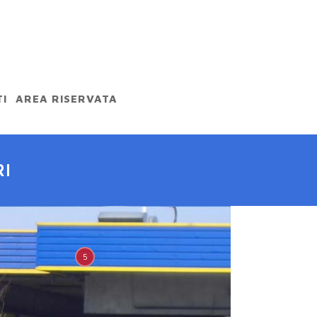
I
AREA RISERVATA
RI
5