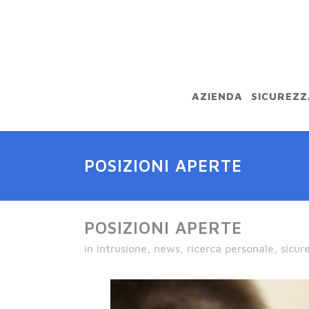
AZIENDA
SICUREZZ
POSIZIONI APERTE
POSIZIONI APERTE
in
intrusione
,
news
,
ricerca personale
,
sicur