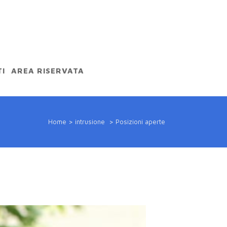
I
AREA RISERVATA
Home
>
intrusione
>
Posizioni aperte